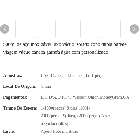
500ml de aço inoxidável luxo vácuo isolado copo dupla parede
viagem vácuo caneca garrafa água com personalizado
Amostras:
US$ 3,5/peça | Min. pedido: 1 peça
Local De Origem:
China
Pagamentos:
L/C,D/A,D/P,T/T,Western Union,MoneyGram,OA
Tempo De Espera:
1-1000(peças):8(dias),1001-
2000(peças):9(dias),>2000(peças):A ser
negociado(dias)
Envio:
Apoio frete marítimo