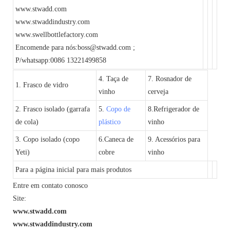
www.stwadd.com
www.stwaddindustry.com
www.swellbottlefactory.com
Encomende para nós:boss@stwadd.com ;
P/whatsapp:0086 13221499858
4. Taça de
7. Rosnador de
1. Frasco de vidro
vinho
cerveja
2. Frasco isolado (garrafa
5.
Copo de
8.Refrigerador de
de cola)
plástico
vinho
3. Copo isolado (copo
6.Caneca de
9. Acessórios para
Yeti)
cobre
vinho
Para a página inicial para mais produtos
Entre em contato conosco
Site:
www.stwadd.com
www.stwaddindustry.com