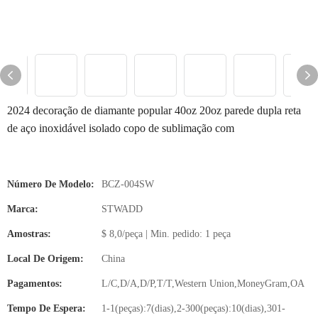
2024 decoração de diamante popular 40oz 20oz parede dupla reta
de aço inoxidável isolado copo de sublimação com
Número De Modelo:
BCZ-004SW
Marca:
STWADD
Amostras:
$ 8,0/peça | Min. pedido: 1 peça
Local De Origem:
China
Pagamentos:
L/C,D/A,D/P,T/T,Western Union,MoneyGram,OA
Tempo De Espera:
1-1(peças):7(dias),2-300(peças):10(dias),301-