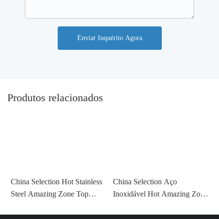
Enviar Inquérito Agora
Produtos relacionados
China Selection Hot Stainless
China Selection Aço
G
Steel Amazing Zone Top
Inoxidável Hot Amazing Zone
a
Seller 2022 Garrafas de água
Top Seller 2022 Garrafas de
a
para esportes com palha com
água para esportes com palha
S