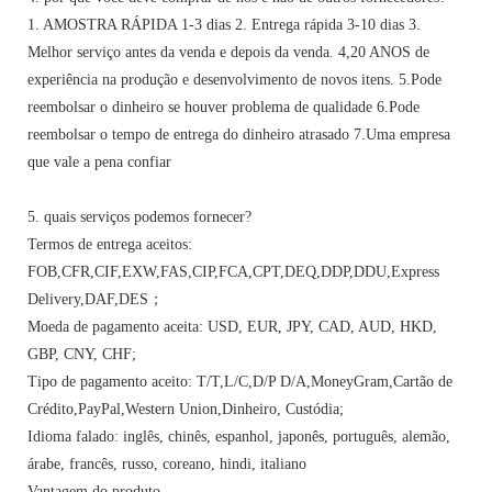
1. AMOSTRA RÁPIDA 1-3 dias 2. Entrega rápida 3-10 dias 3.
Melhor serviço antes da venda e depois da venda. 4,20 ANOS de
experiência na produção e desenvolvimento de novos itens. 5.Pode
reembolsar o dinheiro se houver problema de qualidade 6.Pode
reembolsar o tempo de entrega do dinheiro atrasado 7.Uma empresa
que vale a pena confiar
5. quais serviços podemos fornecer?
Termos de entrega aceitos:
FOB,CFR,CIF,EXW,FAS,CIP,FCA,CPT,DEQ,DDP,DDU,Express
Delivery,DAF,DES；
Moeda de pagamento aceita: USD, EUR, JPY, CAD, AUD, HKD,
GBP, CNY, CHF;
Tipo de pagamento aceito: T/T,L/C,D/P D/A,MoneyGram,Cartão de
Crédito,PayPal,Western Union,Dinheiro, Custódia;
Idioma falado: inglês, chinês, espanhol, japonês, português, alemão,
árabe, francês, russo, coreano, hindi, italiano
Vantagem do produto