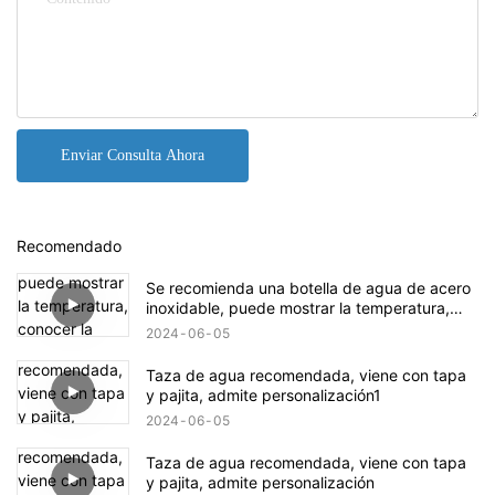
Enviar Consulta Ahora
Recomendado
Se recomienda una botella de agua de acero
inoxidable, puede mostrar la temperatura,
conocer la temperatura del agua en la botella,
2024
06
05
¡segura y práctica!
Taza de agua recomendada, viene con tapa
y pajita, admite personalización1
2024
06
05
Taza de agua recomendada, viene con tapa
y pajita, admite personalización