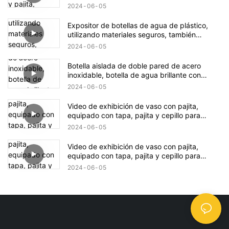
2024
06
05
Expositor de botellas de agua de plástico,
utilizando materiales seguros, también
brindamos servicios personalizados.
2024
06
05
Botella aislada de doble pared de acero
inoxidable, botella de agua brillante con
purpurina y boca media al vacío
2024
06
05
Video de exhibición de vaso con pajita,
equipado con tapa, pajita y cepillo para
pajita, admite personalización2
2024
06
05
Video de exhibición de vaso con pajita,
equipado con tapa, pajita y cepillo para
pajita, admite personalización1
2024
06
05