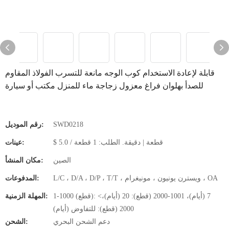
قابلة لإعادة الاستخدام كوب الوجه مانعة للتسرب الفولاذ المقاوم
للصدأ بهلوان فراغ معزول زجاجة ماء للمنزل مكتب أو سيارة
SWD0218
رقم الموديل:
$ 5.0 / قطعة | دقيقة. الطلب: 1 قطعة
عينات:
الصين
مكان المنشأ:
L/C ، D/A ، D/P ، T/T ، ويسترن يونيون ، مونيغرام ، OA
المدفوعات:
1-1000 (قطع): 7 (أيام)، 1001-2000 (قطع): 20 (أيام)،>
المهلة الزمنية:
2000 (قطع): للتفاوض (أيام)
دعم الشحن البحري
الشحن: