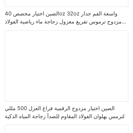
الصين اختيار مخصص 40oz 32oz واسعة الفم جدار
مزدوج ترموس تفريغ معزول زجاجة ماء رياضية الفولاذ
المقاوم للصدأ مع غطاء صنبور
الصين اختيار مزدوج الرقمية فراغ العزل 500 مللي
الترمس بهلوان الفولاذ المقاوم للصدأ زجاجة المياه الذكية
مع شاشة عرض درجة الحرارة Led