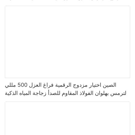
المقاوم للصدأ مع غطاء صنبور
الصين اختيار مزدوج الرقمية فراغ العزل 500 مللي
الترمس بهلوان الفولاذ المقاوم للصدأ زجاجة المياه الذكية
مع شاشة عرض درجة الحرارة Led