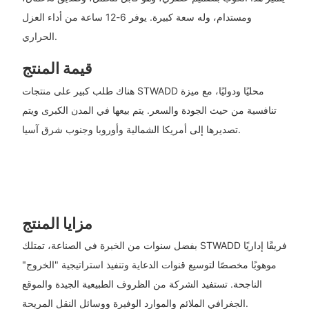
ومستدام، وله سعة كبيرة. يوفر 6-12 ساعة من أداء العزل
الحراري.
قيمة المنتج
هناك طلب كبير على منتجات STWADD محليًا ودوليًا، مع ميزة
تنافسية من حيث الجودة والسعر. يتم بيعها في المدن الكبرى ويتم
تصديرها إلى أمريكا الشمالية وأوروبا وجنوب شرق آسيا.
مزايا المنتج
بفضل سنوات من الخبرة في الصناعة، تمتلك STWADD فريقًا إداريًا
موهوبًا مخصصًا لتوسيع قنوات الدعاية وتنفيذ استراتيجية "الخروج"
الناجحة. تستفيد الشركة من الظروف الطبيعية الجيدة والموقع
الجغرافي الملائم والموارد الوفيرة ووسائل النقل المريحة.