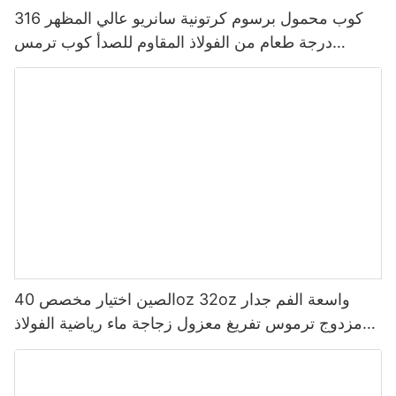
كوب محمول برسوم كرتونية سانريو عالي المظهر 316
درجة طعام من الفولاذ المقاوم للصدأ كوب ترمس
للأطفال
الصين اختيار مخصص 40oz 32oz واسعة الفم جدار
مزدوج ترموس تفريغ معزول زجاجة ماء رياضية الفولاذ
المقاوم للصدأ مع غطاء صنبور