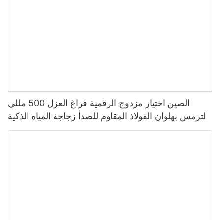
الصين اختيار مزدوج الرقمية فراغ العزل 500 مللي
الترمس بهلوان الفولاذ المقاوم للصدأ زجاجة المياه الذكية
مع شاشة عرض درجة الحرارة Led