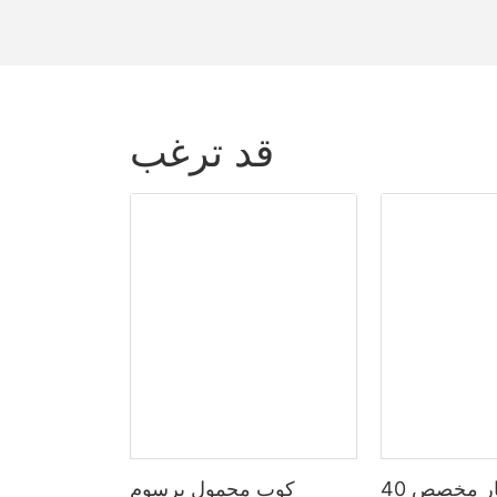
قد ترغب
الصين اختيار مخصص 40oz
كوب محمول برسوم