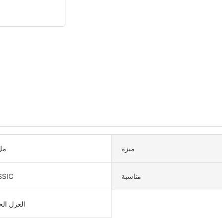
ميزة
مل00
مناسبة
SSIC
العزل ال