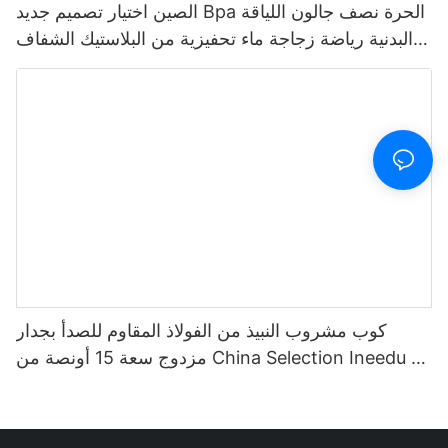
الصين اختيار تصميم جديد Bpa الحرة نصف جالون اللياقة
البدنية رياضة زجاجة ماء تحفيزية من البلاستيك الشفاف
مع علامة الوقت والقش
كوب مشروب النبيذ من الفولاذ المقاوم للصدأ بجدار
مزدوج سعة 15 أونصة من China Selection Ineedu -
أفضل أم على الإطلاق مع ملصق مائي ليمون تويست
تأثير ذهبي حقيقي بدون درزات