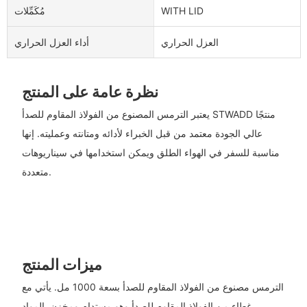
WITH LID
مُكَمِّلات
العزل الحراري
أداء العزل الحراري
نظرة عامة على المنتج
يعتبر الترمس المصنوع من الفولاذ المقاوم للصدأ STWADD منتجًا
عالي الجودة معتمد من قبل الخبراء لأدائه ومتانته وعمليته. إنها
مناسبة للسفر في الهواء الطلق ويمكن استخدامها في سيناريوهات
متعددة.
ميزات المنتج
الترمس مصنوع من الفولاذ المقاوم للصدأ بسعة 1000 مل. يأتي مع
غطاء من الفولاذ المقاوم للصدأ وهو مستدام ومخزن. المواد