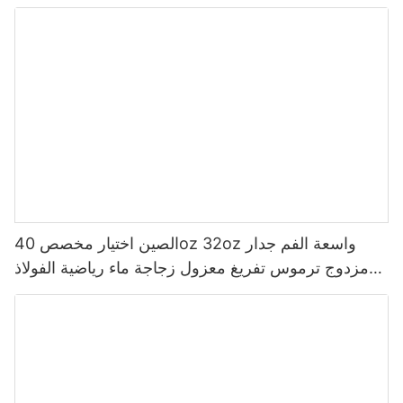
للأطفال
الصين اختيار مخصص 40oz 32oz واسعة الفم جدار
مزدوج ترموس تفريغ معزول زجاجة ماء رياضية الفولاذ
المقاوم للصدأ مع غطاء صنبور