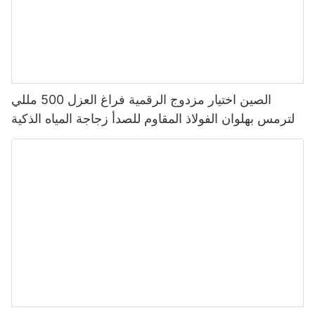
الصين اختيار مزدوج الرقمية فراغ العزل 500 مللي
الترمس بهلوان الفولاذ المقاوم للصدأ زجاجة المياه الذكية
مع شاشة عرض درجة الحرارة Led