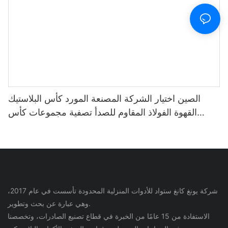
الصين اختيار الشركة المصنعة المورد كأس البلاستيك
القهوة الفولاذ المقاوم للصدأ تصفية مجموعات كأس
لزجاجة مياه القهوة والشاي
شركة يونغ كانغ ستواد للأدوات المنزلية المحدودة تأسست في عام 2017،
وهي عبارة عن بحث وتطوير.
الاستفادة من 15 عامًا من الخبرة في قطاع تصنيع الصادرات، وتخصصنا