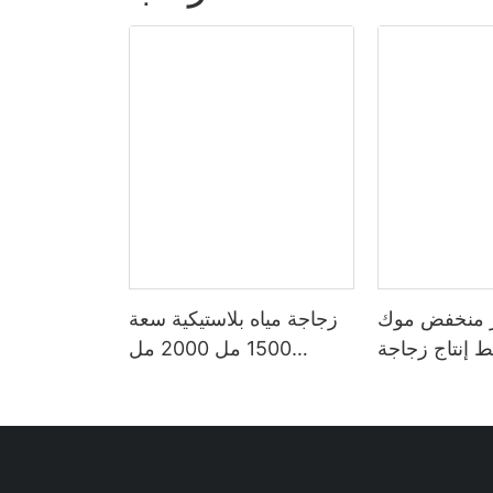
ر منخفض موك
زجاجة مياه بلاستيكية سعة
ط إنتاج زجاجة
1500 مل 2000 مل
 زجاجة ماء مع
مخصصة سعة 2 لتر مع لون
ش الرياضة في
متدرج من القش مع أوقات
طلق زجاجة ماء
للشرب
ستيكية 2022