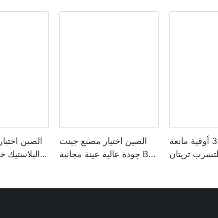
تخصيص 32 أوقية مانعة
الصين اختيار مصنع جينت
الصين اختيا
تسرب تريتان Bpa الحرة
جودة عالية عينة مجانية Bpa
البلاستيك خ
ة زجاجة مياه
الحرة صديقة للبيئة تريتان
المياه الصيف
وري مع علامة
زجاجة مياه بلاستيكية
غطاء الق
تعدد الألوان
للشرب1
الهواء ال
بلا