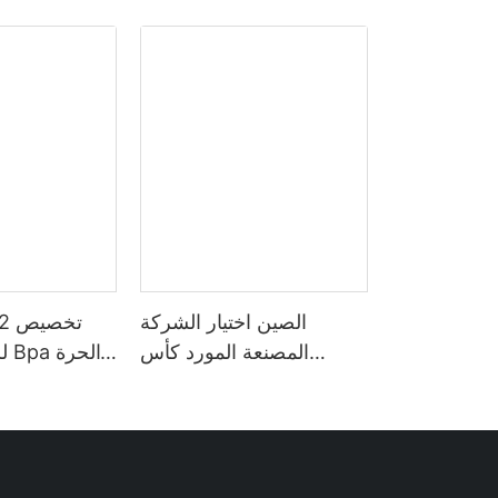
الصين اختيار الشركة
المصنعة المورد كأس
لل
البلاستيك القهوة الفولاذ
الرياضة تحفيزي
المقاوم للصدأ تصفية
بلاستيكية بل
مجموعات كأس لزجاجة
الوقت العرض م
مياه القهوة والشاي