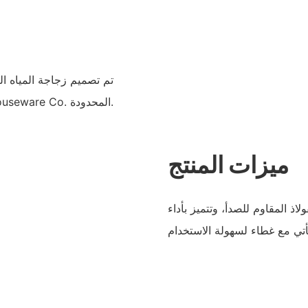
تم تصميم زجاجة المياه ا
المصممين في شركة Yongkang STWADD Houseware Co. المحدودة.
ميزات المنتج
وعة من الفولاذ المقاوم للصدأ، وتتميز بأداء