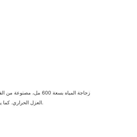
زجاجة المياه بسعة 600 مل، مصن
العزل الحراري. كما يأتي مع غطاء لسهولة الاستخدام.