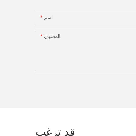
اسم
المحتوى
قد ترغب