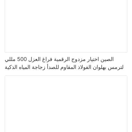
الصين اختيار مزدوج الرقمية فراغ العزل 500 مللي
الترمس بهلوان الفولاذ المقاوم للصدأ زجاجة المياه الذكية
مع شاشة عرض درجة الحرارة Led