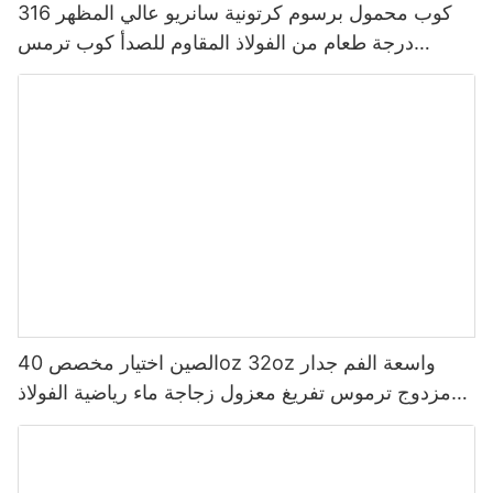
كوب محمول برسوم كرتونية سانريو عالي المظهر 316
درجة طعام من الفولاذ المقاوم للصدأ كوب ترمس
للأطفال
الصين اختيار مخصص 40oz 32oz واسعة الفم جدار
مزدوج ترموس تفريغ معزول زجاجة ماء رياضية الفولاذ
المقاوم للصدأ مع غطاء صنبور