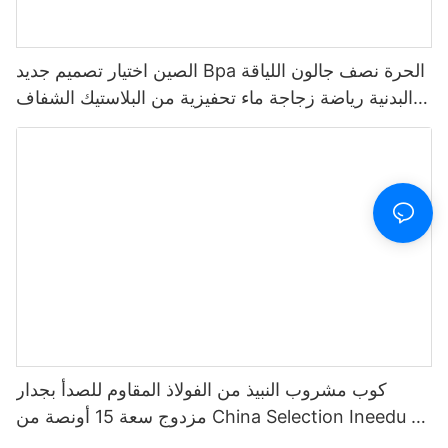
الصين اختيار تصميم جديد Bpa الحرة نصف جالون اللياقة
البدنية رياضة زجاجة ماء تحفيزية من البلاستيك الشفاف
مع علامة الوقت والقش
كوب مشروب النبيذ من الفولاذ المقاوم للصدأ بجدار
مزدوج سعة 15 أونصة من China Selection Ineedu -
أفضل أم على الإطلاق مع ملصق مائي ليمون تويست