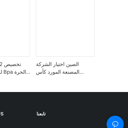
الصين اختيار الشركة
المصنعة المورد كأس
لل
البلاستيك القهوة الفولاذ
الرياضة تحفيزي
المقاوم للصدأ تصفية
بلاستيكية بل
مجموعات كأس لزجاجة
الوقت العرض م
مياه القهوة والشاي
تابعنا
US