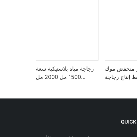
ر منخفض موك
زجاجة مياه بلاستيكية سعة
ط إنتاج زجاجة
1500 مل 2000 مل
 زجاجة ماء مع
مخصصة سعة 2 لتر مع لون
ش الرياضة في
متدرج من القش مع أوقات
طلق زجاجة ماء
للشرب
ستيكية 2022
QUICK