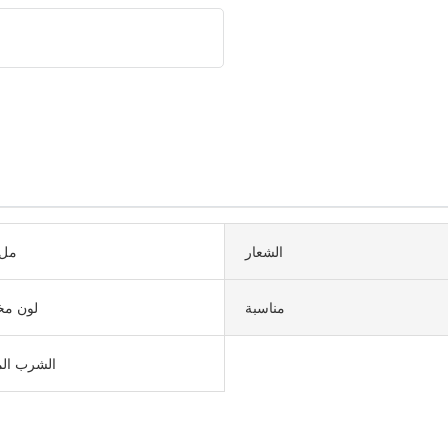
الشعار
500 مل
مناسبة
لون م
الشرب الم