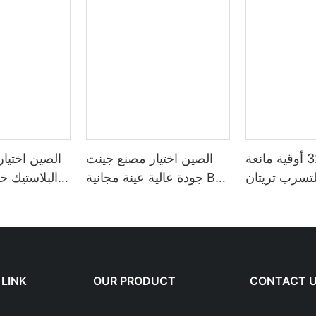
تخصيص 32 أوقية مانعة
الصين اختيار مصنع جينت
الصين اختيا
تسرب تريتان Bpa الحرة
جودة عالية عينة مجانية Bpa
البلاستيك خ
ة زجاجة مياه
الحرة صديقة للبيئة تريتان
المياه الصيف
وري مع علامة
زجاجة مياه بلاستيكية
غطاء الق
تعدد الألوان
للشرب1
الهواء ال
بلا
 LINK
OUR PRODUCT
CONTACT 