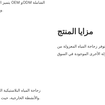
يتميز الم
وخيارات التخصيص وتدابير مراقبة الجودة الصارمة.
مزايا المنتج
وفر زجاجة المياه المعزولة من STWADD أداءً فائقًا ومتانة وسهولة استخدام
زجاجة المياه البلاستيكية 
والأنشطة الخارجية، حيث توفر حلاً مريحًا ومستدامًا للبقاء رطبًا أثناء التنقل.