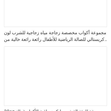
مجموعة أكواب مخصصة زجاجة مياه زجاجية للشرب لون
كريستالي للصالة الرياضية للأطفال رائعة رائعة خالية من
مادة Bpa بسعر الجملة 500 مللي أدوات الشرب للبالغين