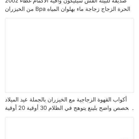
20oz صديقة للبيئة القش سيليكون واقية الأكمام غطاء
من الخيزران Bpa الحرة الزجاج زجاجة ماء بهلوان المياه
أكواب القهوة الزجاجية مع الخيزران بالجملة عيد الميلاد
مخصص واضح بلينغ يتوهج في الظلام 30 أوقية 20 أوقية
أكواب التخييم صندوق أبيض