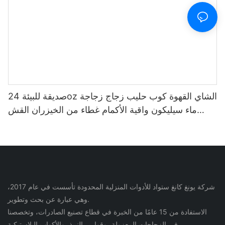
صديقة للبيئة 24oz الشاي القهوة كوب حليب زجاج زجاجة
ماء سيليكون واقية الأكمام غطاء من الخيزران القش
الزجاج بهلوان
شركة يونغ كانغ ستواد للأدوات المنزلية المحدودة تأسست في عام 2017،
وهي عبارة عن بحث وتطوير.
الاستفادة من 15 عامًا من الخبرة في قطاع تصنيع الصادرات، وتخصصنا
في الزجاجات المعزولة، وقوارير النبيذ، والأكواب البلاستيكية.