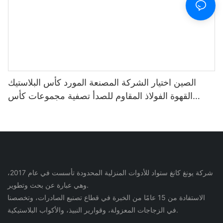
الصين اختيار الشركة المصنعة المورد كأس البلاستيك
القهوة الفولاذ المقاوم للصدأ تصفية مجموعات كأس
لزجاجة مياه القهوة والشاي
شركة يونغ كانغ ستواد للأدوات المنزلية المحدودة تأسست في عام 2017،
وهي عبارة عن بحث وتطوير.
الاستفادة من 15 عامًا من الخبرة في قطاع تصنيع الصادرات، وتخصصنا
في الزجاجات المعزولة، وقوارير النبيذ، والأكواب البلاستيكية.