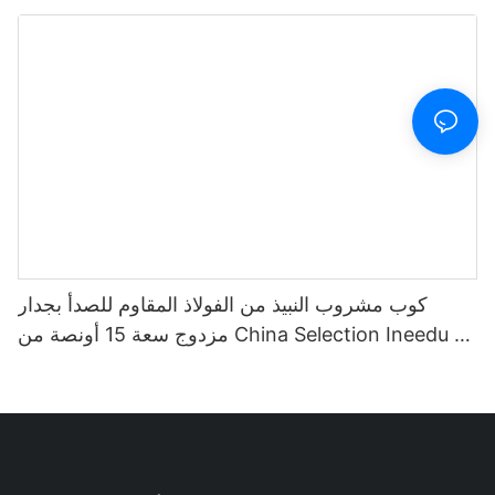
مع علامة الوقت والقش
كوب مشروب النبيذ من الفولاذ المقاوم للصدأ بجدار
مزدوج سعة 15 أونصة من China Selection Ineedu -
أفضل أم على الإطلاق مع ملصق مائي ليمون تويست
تأثير ذهبي حقيقي بدون درزات