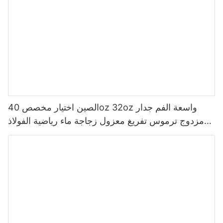
الصين اختيار مخصص 40oz 32oz واسعة الفم جدار
مزدوج ترموس تفريغ معزول زجاجة ماء رياضية الفولاذ
المقاوم للصدأ مع غطاء صنبور