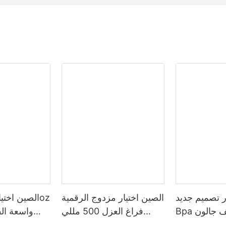
ر تصميم جديد
الصين اختيار مزدوج الرقمية
Bpa الحرة نصف جالون
فراغ العزل 500 مللي
ة رياضة زجاجة
الترمس بهلوان الفولاذ
مزدوج 