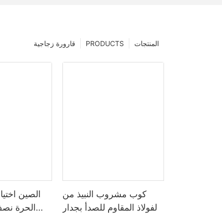
المنتجات
PRODUCTS
قارورة زجاجية
كوب مشروب النبيذ من
الصين اختيا
الفولاذ المقاوم للصدأ بجدار
مزدوج سعة 15 أونصة من
اللياقة البدني