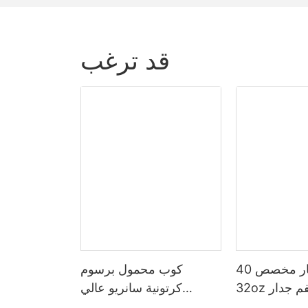
قد ترغب
الصين اختيار مخصص 40oz
كوب محمول برسوم
32oz واسعة الفم جدار
كرتونية سانريو عالي
ترموس تفريغ
المظهر 316 درجة طعام من