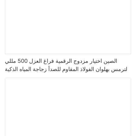
الصين اختيار مزدوج الرقمية فراغ العزل 500 مللي
الترمس بهلوان الفولاذ المقاوم للصدأ زجاجة المياه الذكية
مع شاشة عرض درجة الحرارة Led