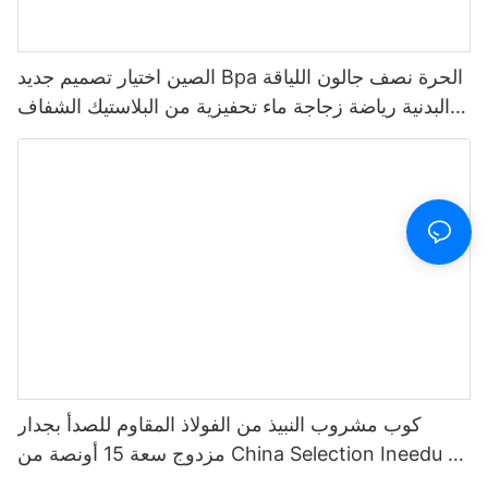
الصين اختيار تصميم جديد Bpa الحرة نصف جالون اللياقة
البدنية رياضة زجاجة ماء تحفيزية من البلاستيك الشفاف
مع علامة الوقت والقش
كوب مشروب النبيذ من الفولاذ المقاوم للصدأ بجدار
مزدوج سعة 15 أونصة من China Selection Ineedu -
أفضل أم على الإطلاق مع ملصق مائي ليمون تويست