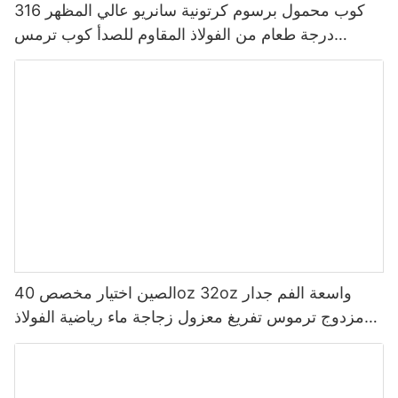
كوب محمول برسوم كرتونية سانريو عالي المظهر 316
درجة طعام من الفولاذ المقاوم للصدأ كوب ترمس
للأطفال
الصين اختيار مخصص 40oz 32oz واسعة الفم جدار
مزدوج ترموس تفريغ معزول زجاجة ماء رياضية الفولاذ
المقاوم للصدأ مع غطاء صنبور