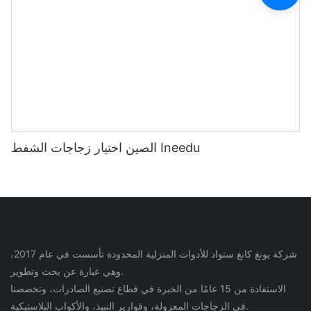
الصين اختيار زجاجات الشفط Ineedu
شركة يونغ كانغ ستواد للأدوات المنزلية المحدودة تأسست في عام 2017،
وهي عبارة عن بحث وتطوير.
الاستفادة من 15 عامًا من الخبرة في قطاع تصنيع الصادرات، وتخصصنا
في الزجاجات المعزولة، وقوارير النبيذ، والأكواب البلاستيكية.