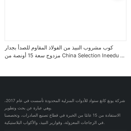
كوب مشروب النبيذ من الفولاذ المقاوم للصدأ بجدار
مزدوج سعة 15 أونصة من China Selection Ineedu -
أفضل أم على الإطلاق مع ملصق مائي ليمون تويست
تأثير ذهبي حقيقي بدون درزات
شركة يونغ كانغ ستواد للأدوات المنزلية المحدودة تأسست في عام 2017،
وهي عبارة عن بحث وتطوير.
الاستفادة من 15 عامًا من الخبرة في قطاع تصنيع الصادرات، وتخصصنا
في الزجاجات المعزولة، وقوارير النبيذ، والأكواب البلاستيكية.