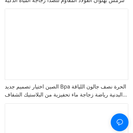
الترمس بهلوان الفولاذ المقاوم للصدأ زجاجة المياه الذكية
مع شاشة عرض درجة الحرارة Led
الصين اختيار تصميم جديد Bpa الحرة نصف جالون اللياقة
البدنية رياضة زجاجة ماء تحفيزية من البلاستيك الشفاف
مع علامة الوقت والقش