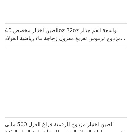
الصين اختيار مخصص 40oz 32oz واسعة الفم جدار
مزدوج ترموس تفريغ معزول زجاجة ماء رياضية الفولاذ
المقاوم للصدأ مع غطاء صنبور
الصين اختيار مزدوج الرقمية فراغ العزل 500 مللي