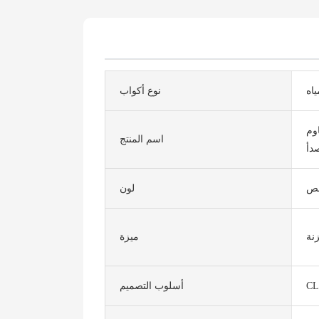
اه
نوع أكواب
وم
اسم المنتج
دأ
صص
لون
نة
ميزة
CL
أسلوب التصميم