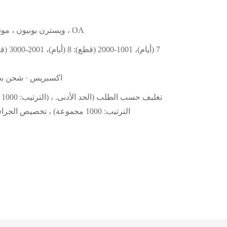
L/C ، D/A ، D/P ، T/T ، ويسترن يونيون ، مونيغرام ، OA
اكسبريس · شحن ب