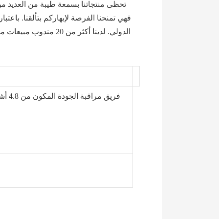
فهي تمنحنا الفرصة لإبهاركم بتألقنا. باعت