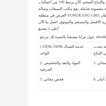
في الأدوات والإنتاج الضخم. الآن يرتبط 90٪ من أعمالنا بـ ODM وOEM. تحظى منتجاتنا بسمعة طيبة من العديد من عملائنا. نرحب بالأفكار والتحديات الجديدة،
دمة مضمونة شاملة. يقع مكتب المبيعات وصالة
العرض في منطقة YONGKANG CBD، ويبعد ساعتين فقط من مكتبنا إلى مطار Hangzhou Xiaoshan الدولي. لدينا أكثر من 20 مندوب مبيعات محترف يعمل
أعلى 1 مصنع
مشكلات التي قد تحدث
1.OEM، ODM خدمة الشباك
الواحد
لمجاني
2. المواد والبعد والتخصيص
الحرفية
 أمان
3. فحص مجاني