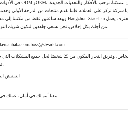
بارنا شركة تركز على العملاء، فإننا نقدم منتجات من الدرجة الأولى وخ
من أجلك بكل إخلاص. نحن نسعى جاهدين لنكون شريك التوريد الأفضل والمستقر والموثوق. اتصل بنا الآن!
حول مزايا مصنعنا بالنسبة لك مرجع. stwadd.en.alibaba.com؛boss@stwadd.com
فريق مراقبة الجودة المكون من 4.8 أشخاص، وفريق التجار المكون من 25 شخصًا لحل جميع ال
في الإنتاج.
5. التفتيش ا
6. معنا أموالك في أمان، عملك في