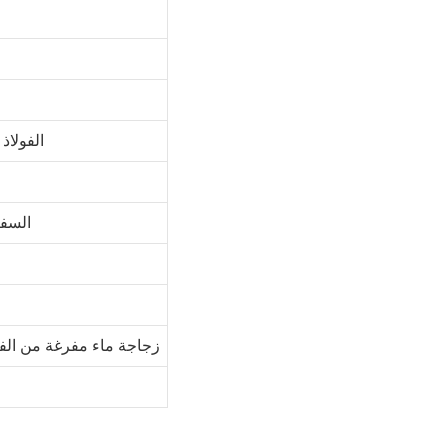
304 الفول
السفر
زجاجة ماء مفرغة من الفول