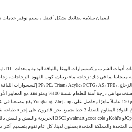
لضمان سلامة بضائعك بشكل أفضل ، سيتم توفير خدمات تغليف احترافية وصديقة للبيئة ومريحة وفعالة.
RE INDUSTRY CO.,LTD
لأكثر من 20 عامًا. مجموعة منتجاتنا بما في ذلك: زجاجة ماء تريتان، كوب القهوة، الزج
إكسسوارات اللياقة البدنية لليوجا. نطاق الموا
السيراميك وما إلى ذلك.. جميع المواد التي نستخدمها هي درجة 
الحريرية والنقش والنقش بالليزر. سوف يجتاز مصنعنا عمليات 