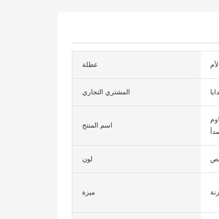
لأم
عطلة
ايا
المشتري التجاري
وم
اسم المنتج
دأ
صص
لون
نة
ميزة