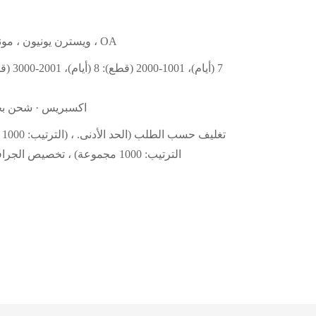
L/C ، D/A ، D/P ، T/T ، ويسترن يونيون ، مونيغرام ، OA
اكسبريس · شحن ب