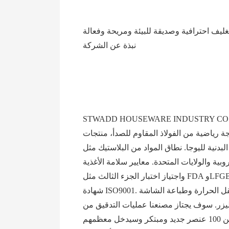
نبذة عن الشركة
STWADD HOUSEWA . متخصصة في تطوير وإنتاج وتسويق منتجات أدوات الشرب وإكسسوارات اليوغا واللياقة البدنية ومعدات
اجات، زجاجة رياضية من الفولاذ المقاوم للصدأ، منتجات
د من البلاستيك مثل PP، PE، Tritan، Acylic، PCTG، AS، TPE، السيليكون، الفولاذ المقاوم للصدأ، الزجاج،
آمنة للطعام بنسبة 100% ومتوافقة مع المعايير الأوروبية والولايات المتحدة. معايير سلامة الأغذية
واجتياز اختبار الجزء الثالث مثل FDA وLFGB. يقع مصنعنا في Yongkang، Zhejiang، ويحتل مصنعنا مساحة 10800 متر مربع مع 150 عاملاً ماهرًا وحاصل على
شهادة ISO9001. لدينا 40 آلة حقن ونفخ، 2 خط طلاء مسحوق الفولاذ المقاوم للصدأ، 3 خط تجميع. نحن قادرون على إجراء طباعة نقل الحرارة وطباعة الشاشة
التدقيق من BSCI وwalmart وcoca cola وKohl's وJCpenny. قدرة صانعي القطع الأصلية: لدينا 4
مصممين داخليين وأيضًا مصممين من الولايات المتحدة والمملكة المتحدة يعملون لدينا، كل عام نقوم بتصميم أكثر من 100 عنصر جديد ومبتكر وسيدخل معظمهم