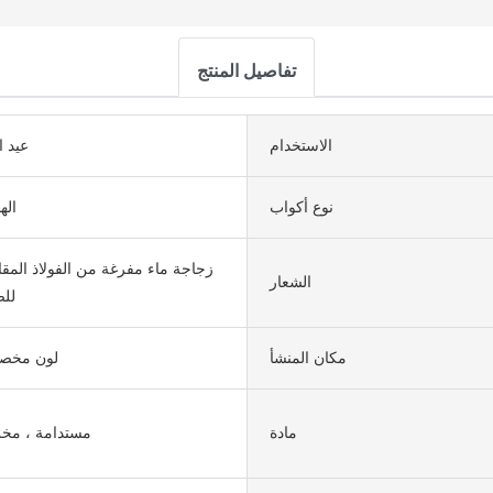
تفاصيل المنتج
الاستخدام
عيد ا
نوع أكواب
الهد
زجاجة ماء مفرغة من الفولاذ المقا
الشعار
للص
مكان المنشأ
لون مخ
مادة
مستدامة ، مخز