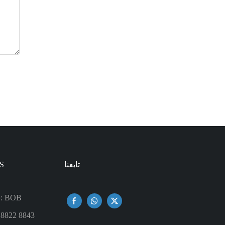
تابعنا
S
شخص الاتصال: BOB
 8822 8843