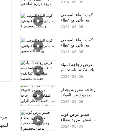
للصدأ، يمكنها عرض
2024
06
05
درجة الحرارة
ومعرفة درجة حرارة
كوب الماء الموصى
الماء في الزجاجة،
به، يأتي مع غطاء
آمنة وعملية!
وقش، ويدعم
2024
06
05
التخصيص1
كوب الماء الموصى
به، يأتي مع غطاء
وقش، ويدعم
2024
06
05
التخصيص
عرض زجاجة المياه
البلاستيكية، باستخدام
مواد آمنة، كما نقدم
2024
06
05
خدمات مخصصة
زجاجة معزولة بجدار
مزدوج من الفولاذ
المقاوم للصدأ، زجاجة
2024
06
05
مياه لامعة بأحجار
الراين اللامعة للفم
فيديو عرض كوب
الأوسط
مرحب
القش، مزود بغطاء
وقش وفرشاة قش،
لسهو
2024
06
05
يدعم التخصيص1