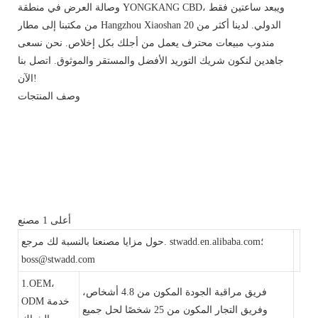
وصالة العرض في منطقة YONGKANG CBD، ويبعد ساعتين فقط
من مكتبنا إلى مطار Hangzhou Xiaoshan الدولي. لدينا أكثر من 20
مندوب مبيعات محترف يعمل من أجلك بكل إخلاص. نحن نسعى
جاهدين لنكون شريك التوريد الأفضل والمستقر والموثوق. اتصل بنا
الآن!
وصف المنتجات
أعلى 1 مصنع
حول مزايا مصنعنا بالنسبة لك مرجع. stwadd.en.alibaba.com؛
boss@stwadd.com
1.OEM،
فريق مراقبة الجودة المكون من 4.8 أشخاص،
ODM خدمة
وفريق التجار المكون من 25 شخصًا لحل جميع