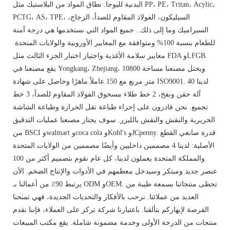
البدنية لليوجا. نطاق المواد من البلاستيك مثل PP، PE، Tritan، Acylic،
PCTG، AS، TPE، السيليكون، الفولاذ المقاوم للصدأ، الزجاج،
السيراميك وما إلى ذلك.. جميع المواد التي نستخدمها هي درجة آمنة
للطعام بنسبة 100% ومتوافقة مع المعايير الأوروبية والولايات المتحدة.
معايير سلامة الأغذية واجتياز اختبار الجزء الثالث مثل FDA وLFGB.
يقع مصنعنا في Yongkang، Zhejiang، ويحتل مصنعنا مساحة 10800
متر مربع مع 150 عاملاً ماهرًا وحاصل على شهادة ISO9001. لدينا 40
آلة حقن ونفخ، 2 خط طلاء مسحوق الفولاذ المقاوم للصدأ، 3 خط
تجميع. نحن قادرون على إجراء طباعة نقل الحرارة وطباعة الشاشة
الحريرية والنقش والنقش بالليزر. سوف يجتاز مصنعنا عمليات التدقيق
من BSCI وwalmart وcoca cola وKohl's وJCpenny. قدرة صانعي القطع
الأصلية: لدينا 4 مصممين داخليين وأيضًا مصممين من الولايات المتحدة
والمملكة المتحدة يعملون لدينا، كل عام نقوم بتصميم أكثر من 100
عنصر جديد ومبتكر وسيدخل معظمهم في الأدوات والإنتاج الضخم. الآن
يرتبط 90٪ من أعمالنا بـ ODM وOEM. تحظى منتجاتنا بسمعة طيبة من
العديد من عملائنا. نرحب بالأفكار والتحديات الجديدة، فهي تمنحنا
الفرصة لإبهاركم بتألقنا. باعتبارنا شركة تركز على العملاء، فإننا نقدم
منتجات من الدرجة الأولى وخدمة مضمونة شاملة. يقع مكتب المبيعات