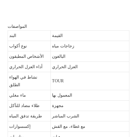
المواصفات
القيمة
البند
زجاجات مياه
نوع أكواب
البالغون
الأشخاص المطبقون
العزل الحراري
أداء العزل الحراري
نشاط في الهواء
TOUR
الطلق
المعمول بها
ماء مغلي
مجهزة
طلاء مضاد للتآكل
الشرب المباشر
طريقة تدفق المياه
مع غطاء، مع القش
إكسسوارات
هبات
مناسبات