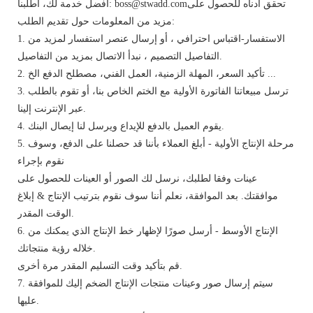
أفضل خدمة لك، اطلبنا: boss@stwadd.comتحقق أدناه للحصول على
مزيد من المعلومات حول تقديم الطلب:
1. الاستفسار-اقتباس احترافي ، أو إرسال عنصر استفسار لمزيد من
التفاصيل التصميم ، نبدأ الاتصال بمزيد من التفاصيل.
2. تأكيد السعر، المهلة الزمنية، العمل الفني، مصطلح الدفع الخ ...
3. ترسل مبيعاتنا الفاتورة الأولية مع الختم الخاص بنا، أو تقوم بالطلب
عبر الإنترنت إلينا.
4. يقوم العميل بالدفع للإيداع ويرسل لنا إيصال البنك.
5. مرحلة الإنتاج الأولية - أبلغ العملاء بأننا قد حصلنا على الدفع، وسوف
نقوم بإجراء
عينات وفقا لطلبك، نرسل لك الصور أو العينات للحصول على
موافقتك. بعد الموافقة، نعلم أننا سوف نقوم بترتيب الإنتاج & إبلاغ
الوقت المقدر.
6. الإنتاج الأوسط - أرسل صورًا لإظهار خط الإنتاج الذي يمكنك من
خلاله رؤية منتجاتك.
قم بتأكيد وقت التسليم المقدر مرة أخرى.
7. سيتم إرسال صور وعينات منتجات الإنتاج الضخم إليك للموافقة
عليها.