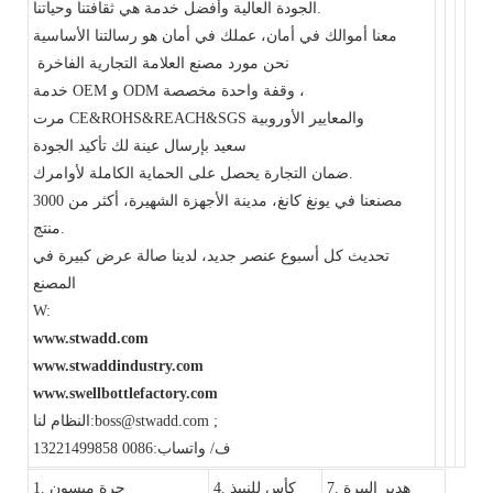
الجودة العالية وأفضل خدمة هي ثقافتنا وحياتنا.
معنا أموالك في أمان، عملك في أمان هو رسالتنا الأساسية
نحن مورد مصنع العلامة التجارية الفاخرة
خدمة OEM و ODM وقفة واحدة مخصصة ،
مرت CE&ROHS&REACH&SGS والمعايير الأوروبية
سعيد بإرسال عينة لك تأكيد الجودة
ضمان التجارة يحصل على الحماية الكاملة لأوامرك.
مصنعنا في يونغ كانغ، مدينة الأجهزة الشهيرة، أكثر من 3000
منتج.
تحديث كل أسبوع عنصر جديد، لدينا صالة عرض كبيرة في
المصنع
W:
www.stwadd.com
www.stwaddindustry.com
www.swellbottlefactory.com
النظام لنا:boss@stwadd.com ;
ف/ واتساب:0086 13221499858
7. هدير البيرة
4. كأس ​​للنبيذ
1. جرة ميسون